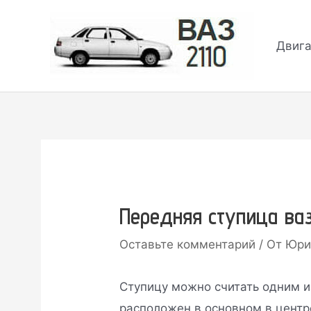
Перейти
к
Двига
содержимому
Передняя ступица ваз
Оставьте комментарий
/ От
Юр
Ступицу можно считать одним 
расположен в основном в центр