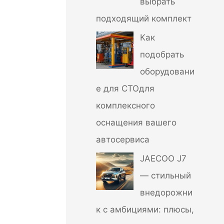
выбрать
подходящий комплект
Как
подобрать
оборудовани
е для СТОдля
комплексного
оснащения вашего
автосервиса
JAECOO J7
— стильный
внедорожни
к с амбициями: плюсы,