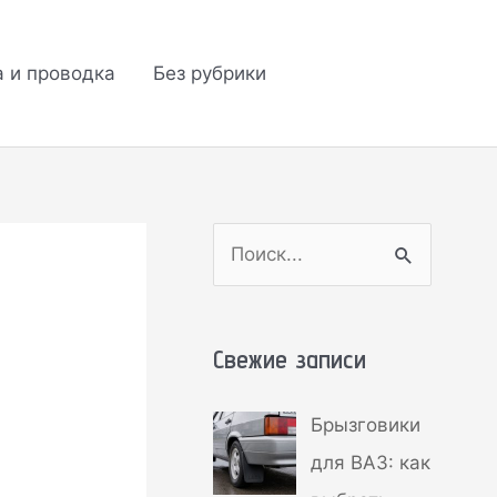
а и проводка
Без рубрики
П
о
и
Свежие записи
с
к
Брызговики
:
н
для ВАЗ: как