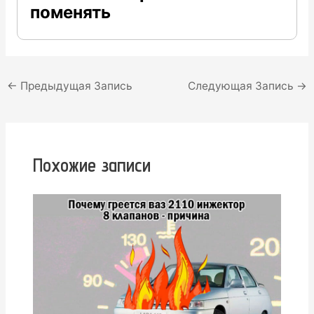
поменять
Навигация
←
Предыдущая Запись
Следующая Запись
→
по
записям
Похожие записи