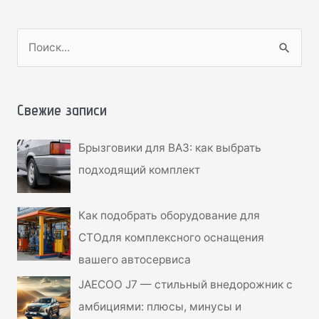
П
о
и
с
Свежие записи
к
Брызговики для ВАЗ: как выбрать
:
подходящий комплект
Как подобрать оборудование для
СТОдля комплексного оснащения
вашего автосервиса
JAECOO J7 — стильный внедорожник с
амбициями: плюсы, минусы и