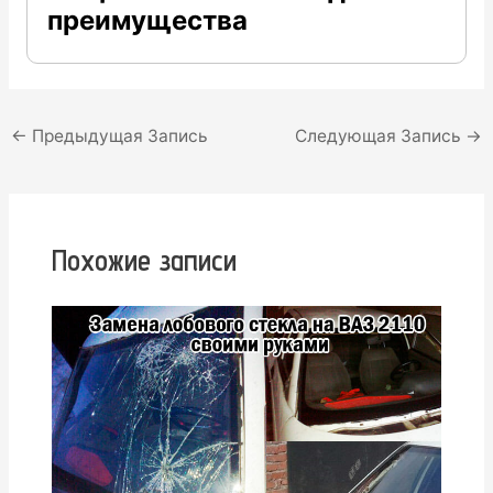
преимущества
Навигация
←
Предыдущая Запись
Следующая Запись
→
по
записям
Похожие записи