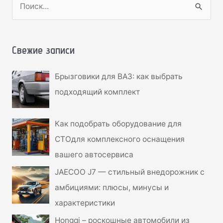
П
о
и
с
Свежие записи
к
Брызговики для ВАЗ: как выбрать
:
подходящий комплект
Как подобрать оборудование для
СТОдля комплексного оснащения
вашего автосервиса
JAECOO J7 — стильный внедорожник с
амбициями: плюсы, минусы и
характеристики
Hongqi – роскошные автомобили из