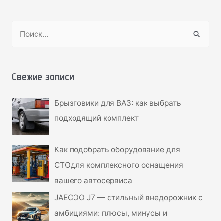
П
о
и
с
Свежие записи
к
Брызговики для ВАЗ: как выбрать
:
подходящий комплект
Как подобрать оборудование для
СТОдля комплексного оснащения
вашего автосервиса
JAECOO J7 — стильный внедорожник с
амбициями: плюсы, минусы и