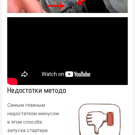
Недостатки метода
Самым главным
недостатком минусом
в этом способе
запуска стартера