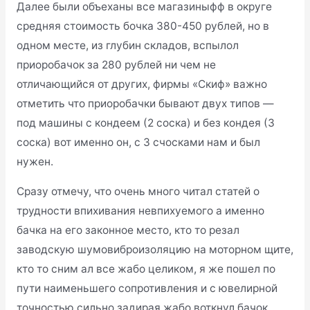
Далее были объеханы все магазиныфф в округе
средняя стоимость бочка 380-450 рублей, но в
одном месте, из глубин складов, вспылол
приоробачок за 280 рублей ни чем не
отличающийся от других, фирмы «Скиф» важно
отметить что приоробачки бывают двух типов —
под машины с кондеем (2 соска) и без кондея (3
соска) вот именно он, с 3 счосками нам и был
нужен.
Сразу отмечу, что очень много читал статей о
трудности впихивания невпихуемого а именно
бачка на его законное место, кто то резал
заводскую шумовиброизоляцию на моторном щите,
кто то сним ал все жабо целиком, я же пошел по
пути наименьшего сопротивления и с ювелирной
точностью сильно задирая жабо воткнул бачок,